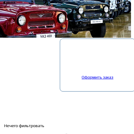
Корзина
Выбрано:
0
товар
Общая сумма:
0
руб.
Оформить заказ
Главная
»
Каталог
»
Запчасти на китайские авто
»
Запчасти DONG 
23. Коробка отбора мощностей
Нечего фильтровать