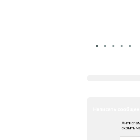
Полное описание
Оставить коммента
Написать сообщен
Антиспам
скрыть ч