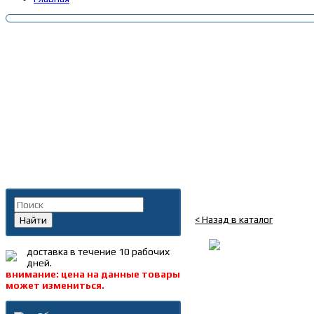
Главная
»
Каталог
»
Запча
Поиск по каталогу
Рампа топливная FAW 
< Назад в каталог
Найти
доставка в течение 10 рабочих
дней.
внимание: цена на данные товары
может измениться.