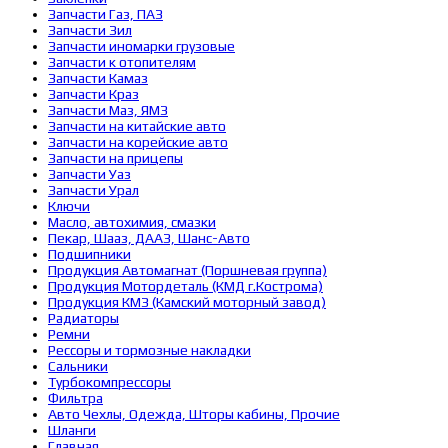
Запчасти Газ, ПАЗ
Запчасти Зил
Запчасти иномарки грузовые
Запчасти к отопителям
Запчасти Камаз
Запчасти Краз
Запчасти Маз, ЯМЗ
Запчасти на китайские авто
Запчасти на корейские авто
Запчасти на прицепы
Запчасти Уаз
Запчасти Урал
Ключи
Масло, автохимия, смазки
Пекар, Шааз, ДААЗ, Шанс-Авто
Подшипники
Продукция Автомагнат (Поршневая группа)
Продукция Мотордеталь (КМД г.Кострома)
Продукция КМЗ (Камский моторный завод)
Радиаторы
Ремни
Рессоры и тормозные накладки
Сальники
Турбокомпрессоры
Фильтра
Авто Чехлы, Одежда, Шторы кабины, Прочие
Шланги
Главная