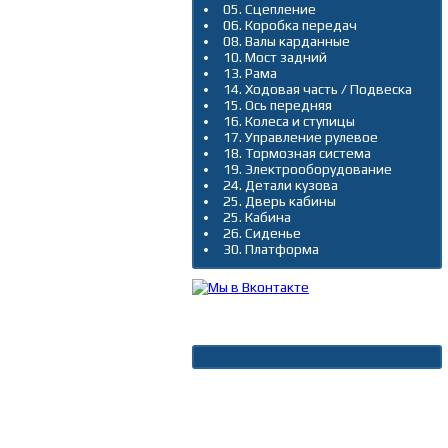
05. Сцепление
06. Коробка передач
08. Валы карданные
10. Мост задний
13. Рама
14. Ходовая часть / Подвеска
15. Ось передняя
16. Колеса и ступицы
17. Управление рулевое
18. Тормозная система
19. Электрооборудование
24. Детали кузова
25. Дверь кабины
25. Кабина
26. Сиденье
30. Платформа
Новости
Архив новостей
Дополнительно