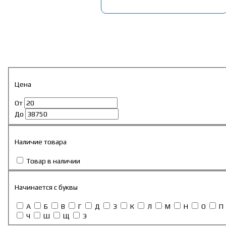
Главная
»
Каталог
»
Запчасти на китайские авто
»
Запчасти FOTON
Запчасти FOTON
Цена
От
До
Наличие товара
Товар в наличии
Начинается с буквы
А
Б
В
Г
Д
З
К
Л
М
Н
О
П
Ч
Ш
Щ
Э