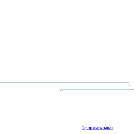
Корзина
Выбрано:
0
товар
Общая сумма:
0
руб.
Оформить заказ