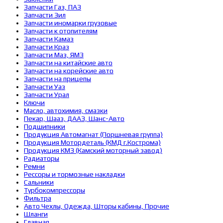
Запчасти Газ, ПАЗ
Запчасти Зил
Запчасти иномарки грузовые
Запчасти к отопителям
Запчасти Камаз
Запчасти Краз
Запчасти Маз, ЯМЗ
Запчасти на китайские авто
Запчасти на корейские авто
Запчасти на прицепы
Запчасти Уаз
Запчасти Урал
Ключи
Масло, автохимия, смазки
Пекар, Шааз, ДААЗ, Шанс-Авто
Подшипники
Продукция Автомагнат (Поршневая группа)
Продукция Мотордеталь (КМД г.Кострома)
Продукция КМЗ (Камский моторный завод)
Радиаторы
Ремни
Рессоры и тормозные накладки
Сальники
Турбокомпрессоры
Фильтра
Авто Чехлы, Одежда, Шторы кабины, Прочие
Шланги
Главная