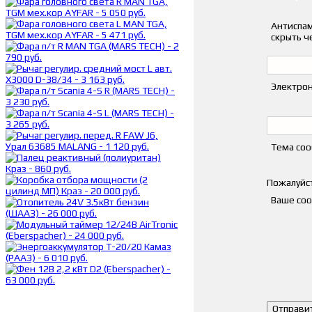
Антиспам
скрыть ч
Электрон
Тема со
Пожалуйст
Ваше со