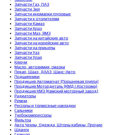
Запчасти Газ, ПАЗ
Запчасти Зил
Запчасти иномарки грузовые
Запчасти к отопителям
Запчасти Камаз
Запчасти Краз
Запчасти Маз, ЯМЗ
Запчасти на китайские авто
Запчасти на корейские авто
Запчасти на прицепы
Запчасти Уаз
Запчасти Урал
Ключи
Масло, автохимия, смазки
Пекар, Шааз, ДААЗ, Шанс-Авто
Подшипники
Продукция Автомагнат (Поршневая группа)
Продукция Мотордеталь (КМД г.Кострома)
Продукция КМЗ (Камский моторный завод)
Радиаторы
Ремни
Рессоры и тормозные накладки
Сальники
Турбокомпрессоры
Фильтра
Авто Чехлы, Одежда, Шторы кабины, Прочие
Шланги
Главная