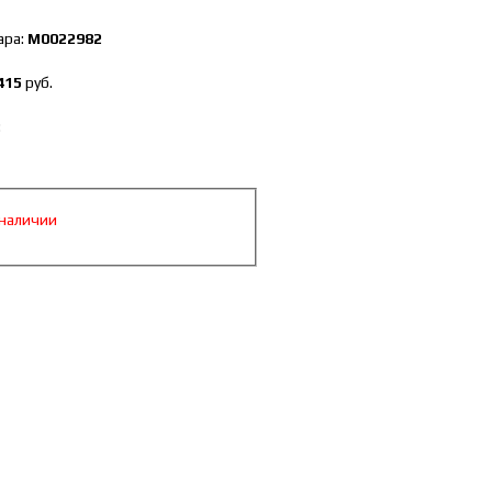
ара:
М0022982
415
руб.
:
 наличии