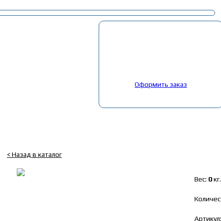
Корзина
Выбрано:
0
товар
Общая сумма:
0
руб.
Оформить заказ
Главная
»
Каталог
»
Запчасти на китайские авто
»
Запчасти FOTON
Бачок расширительный FOTON 1049А, 1069
< Назад в каталог
Вес:
0
кг.
Количес
Артикул