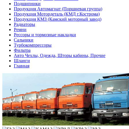
Подшипники
Продукция Автомагнат (Поршневая группа)
Продукция Мотордеталь (КМД г.Кострома)
Продукция КМЗ (Камский моторный завод)
Радиаторы
Ремни
Рессоры и тормозные накладки
Сальники
Турбокомпрессоры
Фильтра
Авто Чехлы, Одежда, Шторы кабины, Прочие
Шланги
Главная