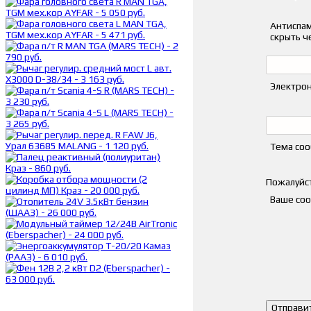
Антиспам
скрыть ч
Электрон
Тема со
Пожалуйст
Ваше со