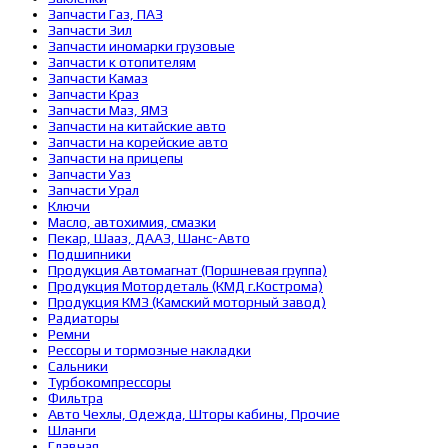
Запчасти Газ, ПАЗ
Запчасти Зил
Запчасти иномарки грузовые
Запчасти к отопителям
Запчасти Камаз
Запчасти Краз
Запчасти Маз, ЯМЗ
Запчасти на китайские авто
Запчасти на корейские авто
Запчасти на прицепы
Запчасти Уаз
Запчасти Урал
Ключи
Масло, автохимия, смазки
Пекар, Шааз, ДААЗ, Шанс-Авто
Подшипники
Продукция Автомагнат (Поршневая группа)
Продукция Мотордеталь (КМД г.Кострома)
Продукция КМЗ (Камский моторный завод)
Радиаторы
Ремни
Рессоры и тормозные накладки
Сальники
Турбокомпрессоры
Фильтра
Авто Чехлы, Одежда, Шторы кабины, Прочие
Шланги
Главная