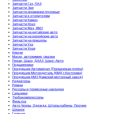
Запчасти Газ, ПАЗ
Запчасти Зил
Запчасти иномарки грузовые
Запчасти к отопителям
Запчасти Камаз
Запчасти Краз
Запчасти Маз, ЯМЗ
Запчасти на китайские авто
Запчасти на корейские авто
Запчасти на прицепы
Запчасти Уаз
Запчасти Урал
Ключи
Масло, автохимия, смазки
Пекар, Шааз, ДААЗ, Шанс-Авто
Подшипники
Продукция Автомагнат (Поршневая группа)
Продукция Мотордеталь (КМД г.Кострома)
Продукция КМЗ (Камский моторный завод)
Радиаторы
Ремни
Рессоры и тормозные накладки
Сальники
Турбокомпрессоры
Фильтра
Авто Чехлы, Одежда, Шторы кабины, Прочие
Шланги
Главная