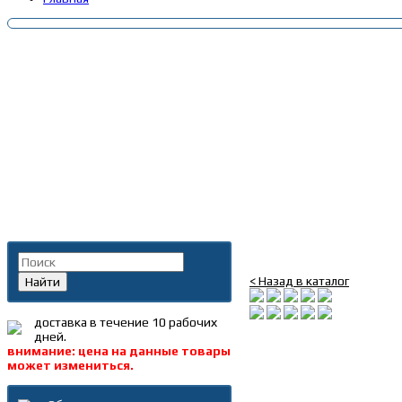
Главная
»
Каталог
»
Запча
(HOWO)
Поиск по каталогу
Корпус термостата H
< Назад в каталог
Найти
доставка в течение 10 рабочих
дней.
внимание: цена на данные товары
может измениться.