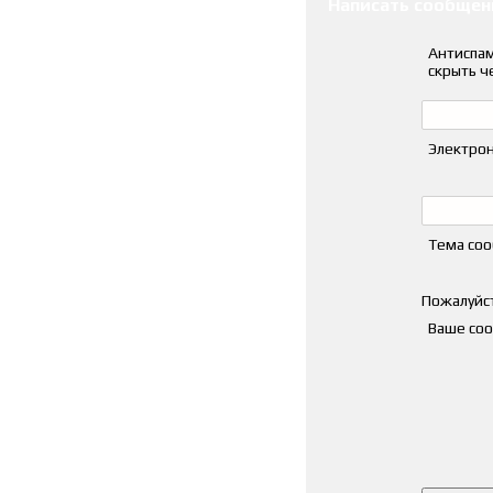
Написать сообщен
Антиспам
скрыть ч
Электрон
Тема со
Пожалуйст
Ваше со