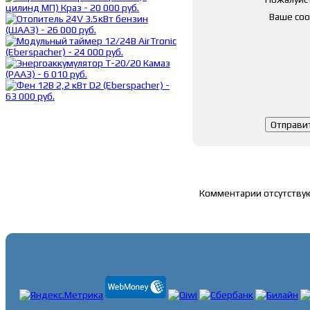
Ваше со
Список комментари
Комментарии отсутству