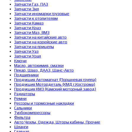
Запчасти Газ, ПАЗ
Запчасти Зил
Запчасти иномарки грузовые
Запчасти к отопителям
Запчасти Камаз
Запчасти Краз
Запчасти Маз, ЯМЗ
Запчасти на китайские авто
Запчасти на корейские авто
Запчасти на прицепы
Запчасти Уаз
Запчасти Урал
Ключи
Масло, автохимия, смазки
Пекар, Шааз, ДААЗ, Шанс-Авто
Подшипники
Продукция Автомагнат (Поршневая группа)
Продукция Мотордеталь (КМД г.Кострома)
Продукция КМЗ (Камский моторный завод)
Радиаторы
Ремни
Рессоры и тормозные накладки
Сальники
Турбокомпрессоры
Фильтра
Авто Чехлы, Одежда, Шторы кабины, Прочие
Шланги
Главная