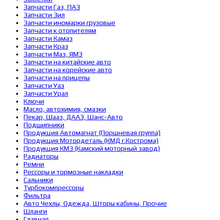
Запчасти Газ, ПАЗ
Запчасти Зил
Запчасти иномарки грузовые
Запчасти к отопителям
Запчасти Камаз
Запчасти Краз
Запчасти Маз, ЯМЗ
Запчасти на китайские авто
Запчасти на корейские авто
Запчасти на прицепы
Запчасти Уаз
Запчасти Урал
Ключи
Масло, автохимия, смазки
Пекар, Шааз, ДААЗ, Шанс-Авто
Подшипники
Продукция Автомагнат (Поршневая группа)
Продукция Мотордеталь (КМД г.Кострома)
Продукция КМЗ (Камский моторный завод)
Радиаторы
Ремни
Рессоры и тормозные накладки
Сальники
Турбокомпрессоры
Фильтра
Авто Чехлы, Одежда, Шторы кабины, Прочие
Шланги
Главная