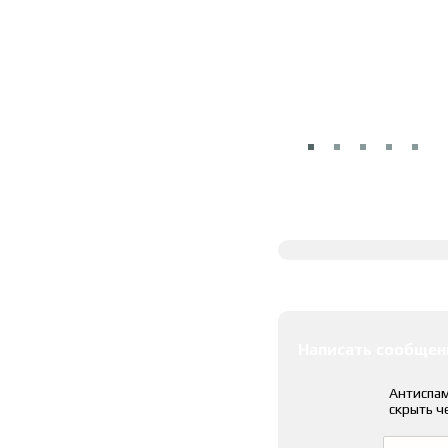
Полное описание
Оставить коммента
Написать сообщен
Антиспам
скрыть ч