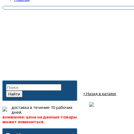
Главная
»
Каталог
»
Запча
Поиск по каталогу
Р/к шкворня HOWO D-4
< Назад в каталог
Найти
доставка в течение 10 рабочих
дней.
внимание: цена на данные товары
может измениться.