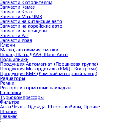
Запчасти к отопителям
Запчасти Камаз
Запчасти Краз
Запчасти Маз, ЯМЗ
Запчасти на китайские авто
Запчасти на корейские авто
Запчасти на прицепы
Запчасти Уаз
Запчасти Урал
Ключи
Масло, автохимия, смазки
Пекар, Шааз, ДААЗ, Шанс-Авто
Подшипники
Продукция Автомагнат (Поршневая группа)
Продукция Мотордеталь (КМД г.Кострома)
Продукция КМЗ (Камский моторный завод)
Радиаторы
Ремни
Рессоры и тормозные накладки
Сальники
Турбокомпрессоры
Фильтра
Авто Чехлы, Одежда, Шторы кабины, Прочие
Шланги
Главная