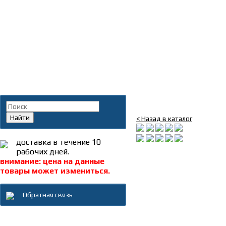
Главная
»
Каталог
»
Запча
Поиск по каталогу
Насос подъема
Найти
< Назад в каталог
доставка в течение 10
рабочих дней.
внимание: цена на данные
товары может измениться.
Обратная связь
Каталог товаров