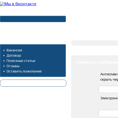
Новости
Архив новостей
Полное описание
Дополнительно
Оставить коммента
Вакансии
Договор
Полезные статьи
Написать сообщени
Отзывы
Оставить пожелания
Антиспам 
скрыть че
Электронн