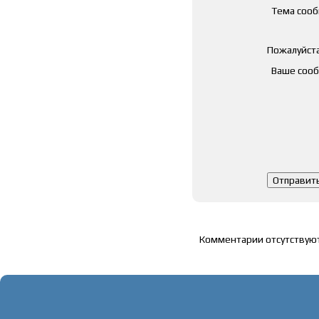
Тема соо
Пожалуйста
Ваше соо
Список комментарие
Комментарии отсутствую