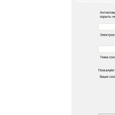
Написать сообщен
Антиспам
скрыть ч
Электрон
Тема со
Пожалуйст
Ваше со