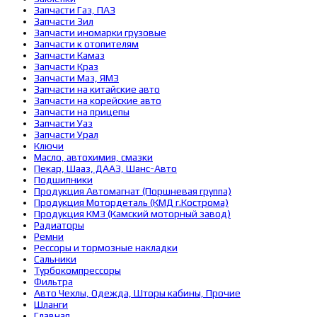
Запчасти Газ, ПАЗ
Запчасти Зил
Запчасти иномарки грузовые
Запчасти к отопителям
Запчасти Камаз
Запчасти Краз
Запчасти Маз, ЯМЗ
Запчасти на китайские авто
Запчасти на корейские авто
Запчасти на прицепы
Запчасти Уаз
Запчасти Урал
Ключи
Масло, автохимия, смазки
Пекар, Шааз, ДААЗ, Шанс-Авто
Подшипники
Продукция Автомагнат (Поршневая группа)
Продукция Мотордеталь (КМД г.Кострома)
Продукция КМЗ (Камский моторный завод)
Радиаторы
Ремни
Рессоры и тормозные накладки
Сальники
Турбокомпрессоры
Фильтра
Авто Чехлы, Одежда, Шторы кабины, Прочие
Шланги
Главная