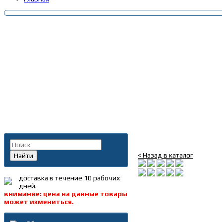
Главная
»
Каталог
»
Запча
Поиск по каталогу
Клапан ускорительны
< Назад в каталог
Найти
доставка в течение 10 рабочих
дней.
внимание: цена на данные товары
может измениться.