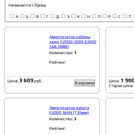
Начинается с буквы
А
Б
В
Г
Д
З
К
Н
П
Р
С
Т
Амортизатор кабины
задн. F2000/3000 X3000
S&K GMBH
Количество:
1
Рейтинг:
3 609
1 90
Цена:
руб.
Цена:
В корзину
Cтарая цена
Амортизатор капота
F2000, MAN (730мм)
Количество:
3
Рейтинг: