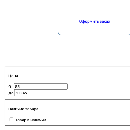
Выбрано:
0
товар
Общая сумма:
0
руб.
Оформить заказ
Главная
»
Каталог
»
Запчасти на китайские авто
»
Запчасти Shaanx
24. Кабина
Цена
От
До
Наличие товара
Товар в наличии