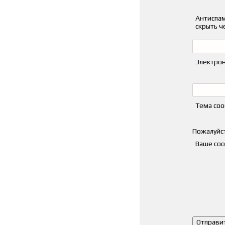
Антиспам
скрыть ч
Электрон
Тема со
Пожалуйст
Ваше со