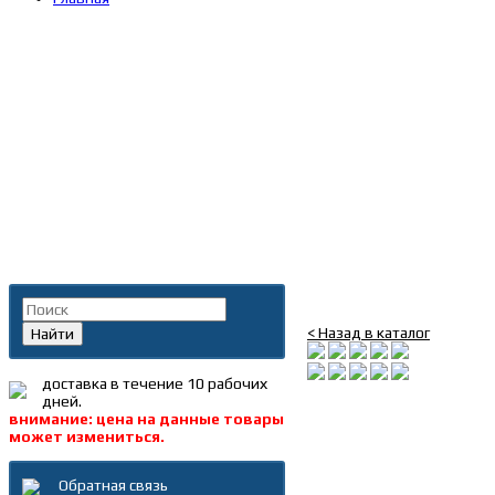
Главная
»
Каталог
»
Запча
Поиск по каталогу
Бачок омывателя Х30
< Назад в каталог
Найти
доставка в течение 10 рабочих
дней.
внимание: цена на данные товары
может измениться.
Обратная связь