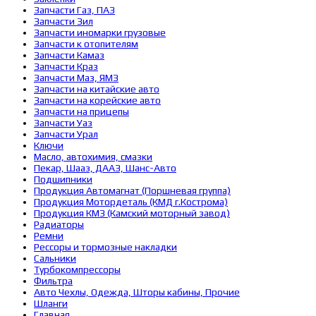
Запчасти Газ, ПАЗ
Запчасти Зил
Запчасти иномарки грузовые
Запчасти к отопителям
Запчасти Камаз
Запчасти Краз
Запчасти Маз, ЯМЗ
Запчасти на китайские авто
Запчасти на корейские авто
Запчасти на прицепы
Запчасти Уаз
Запчасти Урал
Ключи
Масло, автохимия, смазки
Пекар, Шааз, ДААЗ, Шанс-Авто
Подшипники
Продукция Автомагнат (Поршневая группа)
Продукция Мотордеталь (КМД г.Кострома)
Продукция КМЗ (Камский моторный завод)
Радиаторы
Ремни
Рессоры и тормозные накладки
Сальники
Турбокомпрессоры
Фильтра
Авто Чехлы, Одежда, Шторы кабины, Прочие
Шланги
Главная