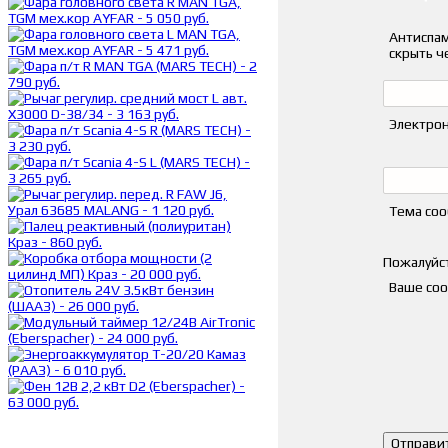
Антиспам
скрыть ч
Электрон
Тема со
Пожалуйст
Ваше со