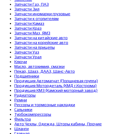
Запчасти Газ, ПАЗ
Запчасти Зил
Запчасти иномарки грузовые
Запчасти к отопителям
Запчасти Камаз
Запчасти Краз
Запчасти Маз, ЯМЗ
Запчасти на китайские авто
Запчасти на корейские авто
Запчасти на прицепы
Запчасти Уаз
Запчасти Урал
Ключи
Масло, автохимия, смазки
Пекар, Шааз, ДААЗ, Шанс-Авто
Подшипники
Продукция Автомагнат (Поршневая группа)
Продукция Мотордеталь (КМД г.Кострома)
Продукция КМЗ (Камский моторный завод)
Радиаторы
Ремни
Рессоры и тормозные накладки
Сальники
Турбокомпрессоры
Фильтра
Авто Чехлы, Одежда, Шторы кабины, Прочие
Шланги
Главная