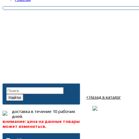
Главная
»
Каталог
»
Запча
Поиск по каталогу
Стеклоподъемник элек
< Назад в каталог
Найти
доставка в течение 10 рабочих
дней.
внимание: цена на данные товары
может измениться.