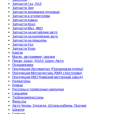
Запчасти Газ, ПАЗ
Запчасти Зил
Запчасти иномарки грузовые
Запчасти к отопителям
Запчасти Камаз
Запчасти Краз
Запчасти Маз, ЯМЗ
Запчасти на китайские авто
Запчасти на корейские авто
Запчасти на прицепы
Запчасти Уаз
Запчасти Урал
Ключи
Масло, автохимия, смазки
Пекар, Шааз, ДААЗ, Шанс-Авто
Подшипники
Продукция Автомагнат (Поршневая группа)
Продукция Мотордеталь (КМД г.Кострома)
Продукция КМЗ (Камский моторный завод)
Радиаторы
Ремни
Рессоры и тормозные накладки
Сальники
Турбокомпрессоры
Фильтра
Авто Чехлы, Одежда, Шторы кабины, Прочие
Шланги
Главная