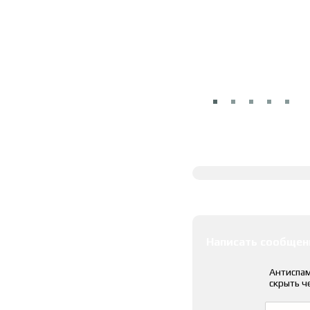
Полное описание
Оставить коммента
Написать сообщен
Антиспам
скрыть ч