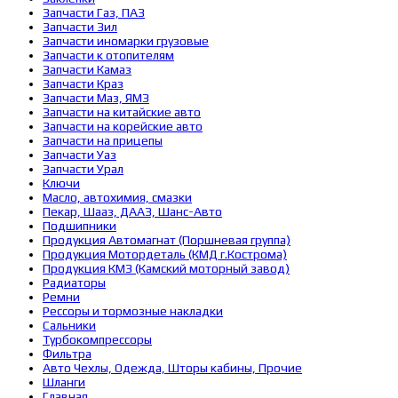
Запчасти Газ, ПАЗ
Запчасти Зил
Запчасти иномарки грузовые
Запчасти к отопителям
Запчасти Камаз
Запчасти Краз
Запчасти Маз, ЯМЗ
Запчасти на китайские авто
Запчасти на корейские авто
Запчасти на прицепы
Запчасти Уаз
Запчасти Урал
Ключи
Масло, автохимия, смазки
Пекар, Шааз, ДААЗ, Шанс-Авто
Подшипники
Продукция Автомагнат (Поршневая группа)
Продукция Мотордеталь (КМД г.Кострома)
Продукция КМЗ (Камский моторный завод)
Радиаторы
Ремни
Рессоры и тормозные накладки
Сальники
Турбокомпрессоры
Фильтра
Авто Чехлы, Одежда, Шторы кабины, Прочие
Шланги
Главная