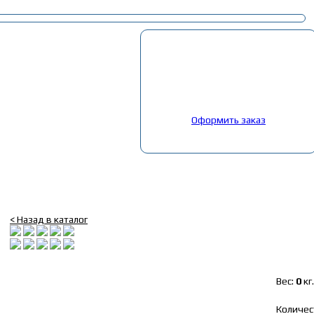
Корзина
Выбрано:
0
товар
Общая сумма:
0
руб.
Оформить заказ
Главная
»
Каталог
»
Запчасти на китайские авто
»
Запчасти Shaanx
Брызговик задний SHACHMAN синяя надпись (2шт)
< Назад в каталог
Вес:
0
кг.
Количес