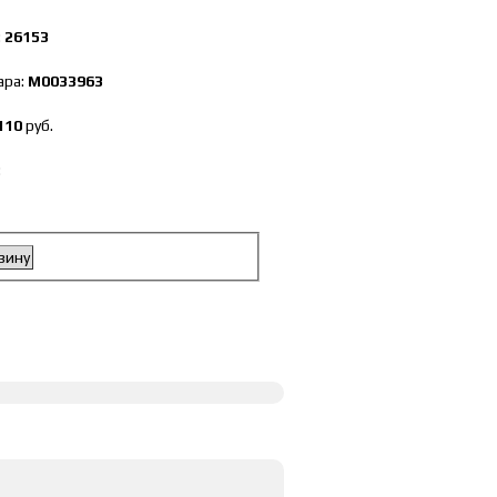
:
26153
ара:
М0033963
110
руб.
:
зину