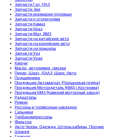
Запчасти Газ, ПАЗ
Запчасти Зил
Запчасти иномарки грузовые
Запчасти к отопителям
Запчасти Камаз
Запчасти Краз
Запчасти Маз, ЯМЗ
Запчасти на китайские авто
Запчасти на корейские авто
Запчасти на прицепы
Запчасти Уаз
Запчасти Урал
Ключи
Масло, автохимия, смазки
Пекар, Шааз, ДААЗ, Шанс-Авто
Подшипники
Продукция Автомагнат (Поршневая группа)
Продукция Мотордеталь (КМД г.Кострома)
Продукция КМЗ (Камский моторный завод)
Радиаторы
Ремни
Рессоры и тормозные накладки
Сальники
Турбокомпрессоры
Фильтра
Авто Чехлы, Одежда, Шторы кабины, Прочие
Шланги
Главная