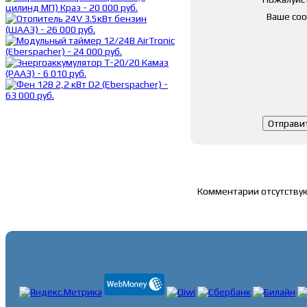
Ваше со
Список комментари
Комментарии отсутству