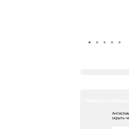
Полное описание
Оставить коммента
Написать сообщен
Антиспам
скрыть ч