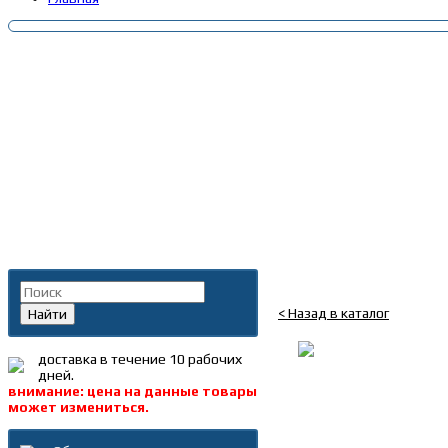
Главная
»
Каталог
»
Запча
Поиск по каталогу
Cтремянка 125*M24*3*
< Назад в каталог
Найти
доставка в течение 10 рабочих
дней.
внимание: цена на данные товары
может измениться.