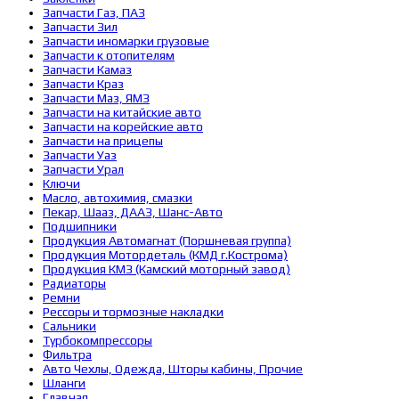
Запчасти Газ, ПАЗ
Запчасти Зил
Запчасти иномарки грузовые
Запчасти к отопителям
Запчасти Камаз
Запчасти Краз
Запчасти Маз, ЯМЗ
Запчасти на китайские авто
Запчасти на корейские авто
Запчасти на прицепы
Запчасти Уаз
Запчасти Урал
Ключи
Масло, автохимия, смазки
Пекар, Шааз, ДААЗ, Шанс-Авто
Подшипники
Продукция Автомагнат (Поршневая группа)
Продукция Мотордеталь (КМД г.Кострома)
Продукция КМЗ (Камский моторный завод)
Радиаторы
Ремни
Рессоры и тормозные накладки
Сальники
Турбокомпрессоры
Фильтра
Авто Чехлы, Одежда, Шторы кабины, Прочие
Шланги
Главная