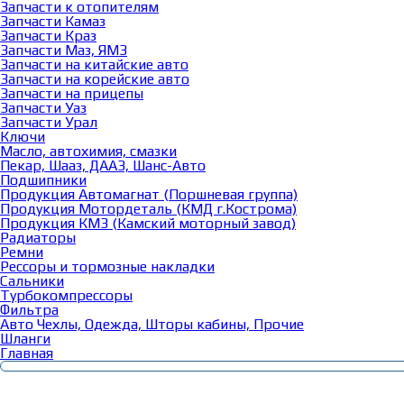
Запчасти к отопителям
Запчасти Камаз
Запчасти Краз
Запчасти Маз, ЯМЗ
Запчасти на китайские авто
Запчасти на корейские авто
Запчасти на прицепы
Запчасти Уаз
Запчасти Урал
Ключи
Масло, автохимия, смазки
Пекар, Шааз, ДААЗ, Шанс-Авто
Подшипники
Продукция Автомагнат (Поршневая группа)
Продукция Мотордеталь (КМД г.Кострома)
Продукция КМЗ (Камский моторный завод)
Радиаторы
Ремни
Рессоры и тормозные накладки
Сальники
Турбокомпрессоры
Фильтра
Авто Чехлы, Одежда, Шторы кабины, Прочие
Шланги
Главная