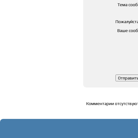
Тема соо
Пожалуйста
Ваше соо
Список комментарие
Комментарии отсутствую