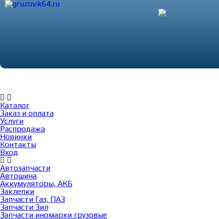
Каталог
Заказ и оплата
Услуги
Каталог
Заказ и оплата
Услуги
Распродажа
Новинки
Контакты
Вход
Автозапчасти
Автошина
Аккумуляторы, АКБ
Заклепки
Запчасти Газ, ПАЗ
Запчасти Зил
Запчасти иномарки грузовые