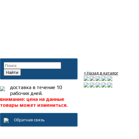
Главная
»
Каталог
»
Запча
Поиск по каталогу
Фильтр топлив
Найти
< Назад в каталог
доставка в течение 10
рабочих дней.
внимание: цена на данные
товары может измениться.
Обратная связь
Каталог товаров