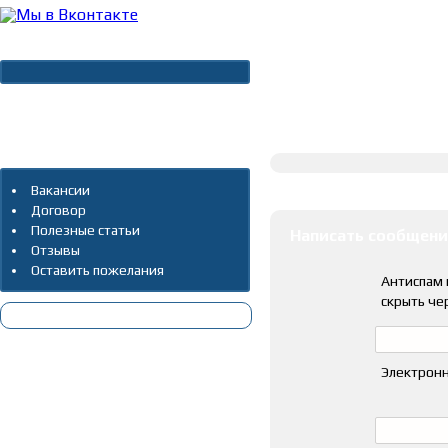
Новости
Архив новостей
Полное описание
Дополнительно
Оставить коммента
Вакансии
Договор
Полезные статьи
Написать сообщени
Отзывы
Оставить пожелания
Антиспам 
скрыть че
Электронн