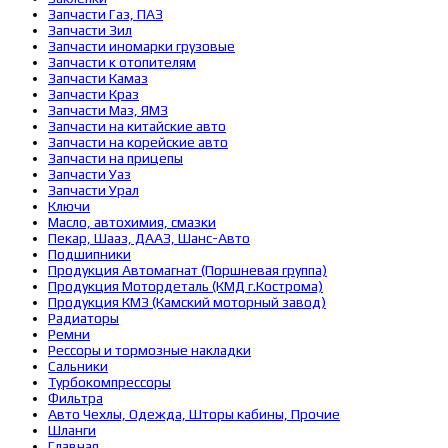
Запчасти Газ, ПАЗ
Запчасти Зил
Запчасти иномарки грузовые
Запчасти к отопителям
Запчасти Камаз
Запчасти Краз
Запчасти Маз, ЯМЗ
Запчасти на китайские авто
Запчасти на корейские авто
Запчасти на прицепы
Запчасти Уаз
Запчасти Урал
Ключи
Масло, автохимия, смазки
Пекар, Шааз, ДААЗ, Шанс-Авто
Подшипники
Продукция Автомагнат (Поршневая группа)
Продукция Мотордеталь (КМД г.Кострома)
Продукция КМЗ (Камский моторный завод)
Радиаторы
Ремни
Рессоры и тормозные накладки
Сальники
Турбокомпрессоры
Фильтра
Авто Чехлы, Одежда, Шторы кабины, Прочие
Шланги
Главная