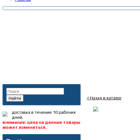
Главная
»
Каталог
»
Запча
Поиск по каталогу
Картер сцепления верх
< Назад в каталог
Найти
доставка в течение 10 рабочих
дней.
внимание: цена на данные товары
может измениться.