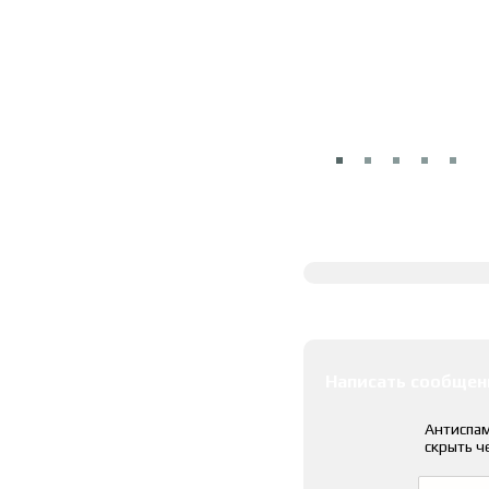
Полное описание
Оставить коммента
Написать сообщен
Антиспам
скрыть ч