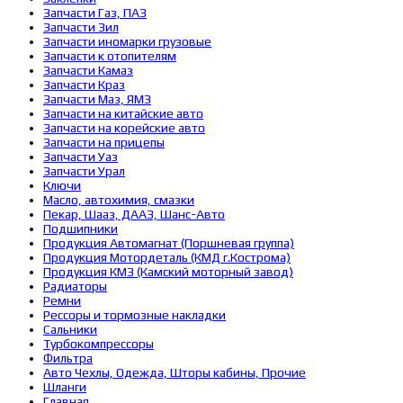
Запчасти Газ, ПАЗ
Запчасти Зил
Запчасти иномарки грузовые
Запчасти к отопителям
Запчасти Камаз
Запчасти Краз
Запчасти Маз, ЯМЗ
Запчасти на китайские авто
Запчасти на корейские авто
Запчасти на прицепы
Запчасти Уаз
Запчасти Урал
Ключи
Масло, автохимия, смазки
Пекар, Шааз, ДААЗ, Шанс-Авто
Подшипники
Продукция Автомагнат (Поршневая группа)
Продукция Мотордеталь (КМД г.Кострома)
Продукция КМЗ (Камский моторный завод)
Радиаторы
Ремни
Рессоры и тормозные накладки
Сальники
Турбокомпрессоры
Фильтра
Авто Чехлы, Одежда, Шторы кабины, Прочие
Шланги
Главная