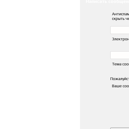
Написать сообщен
Антиспам
скрыть ч
Электрон
Тема со
Пожалуйст
Ваше со