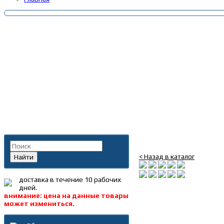
Главная
»
Каталог
»
Запча
Поиск по каталогу
Буфер пружины перед
< Назад в каталог
Найти
доставка в течение 10 рабочих
дней.
внимание: цена на данные товары
может измениться.