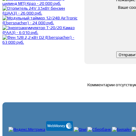
Ваше со
Список комментари
Комментарии отсутству