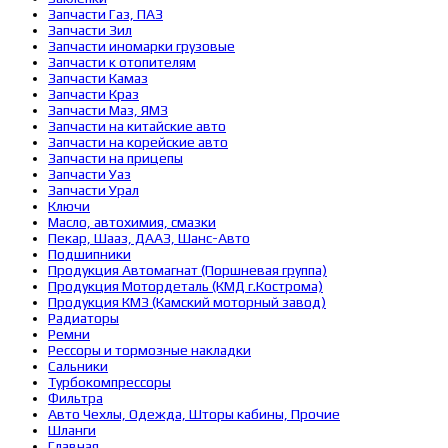
Запчасти Газ, ПАЗ
Запчасти Зил
Запчасти иномарки грузовые
Запчасти к отопителям
Запчасти Камаз
Запчасти Краз
Запчасти Маз, ЯМЗ
Запчасти на китайские авто
Запчасти на корейские авто
Запчасти на прицепы
Запчасти Уаз
Запчасти Урал
Ключи
Масло, автохимия, смазки
Пекар, Шааз, ДААЗ, Шанс-Авто
Подшипники
Продукция Автомагнат (Поршневая группа)
Продукция Мотордеталь (КМД г.Кострома)
Продукция КМЗ (Камский моторный завод)
Радиаторы
Ремни
Рессоры и тормозные накладки
Сальники
Турбокомпрессоры
Фильтра
Авто Чехлы, Одежда, Шторы кабины, Прочие
Шланги
Главная