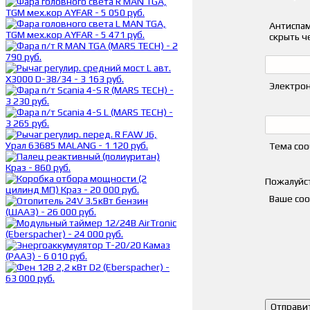
Антиспам
скрыть ч
Электрон
Тема со
Пожалуйст
Ваше со