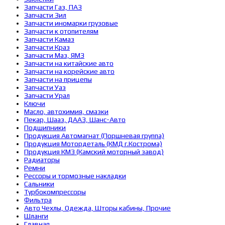
Запчасти Газ, ПАЗ
Запчасти Зил
Запчасти иномарки грузовые
Запчасти к отопителям
Запчасти Камаз
Запчасти Краз
Запчасти Маз, ЯМЗ
Запчасти на китайские авто
Запчасти на корейские авто
Запчасти на прицепы
Запчасти Уаз
Запчасти Урал
Ключи
Масло, автохимия, смазки
Пекар, Шааз, ДААЗ, Шанс-Авто
Подшипники
Продукция Автомагнат (Поршневая группа)
Продукция Мотордеталь (КМД г.Кострома)
Продукция КМЗ (Камский моторный завод)
Радиаторы
Ремни
Рессоры и тормозные накладки
Сальники
Турбокомпрессоры
Фильтра
Авто Чехлы, Одежда, Шторы кабины, Прочие
Шланги
Главная