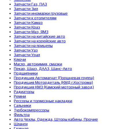
Запчасти Газ, ПАЗ
Запчасти Зил
Запчасти иномарки грузовые
Запчасти к отопителям
Запчасти Камаз
Запчасти Краз
Запчасти Маз, ЯМЗ
Запчасти на китайские авто
Запчасти на корейские авто
Запчасти на прицепы
Запчасти Уаз
Запчасти Урал
Ключи
Масло, автохимия, смазки
Пекар, Шааз, ДААЗ, Шанс-Авто
Подшипники
Продукция Автомагнат (Поршневая группа)
Продукция Мотордеталь (КМД г.Кострома)
Продукция КМЗ (Камский моторный завод)
Радиаторы
Ремни
Рессоры и тормозные накладки
Сальники
Турбокомпрессоры
Фильтра
Авто Чехлы, Одежда, Шторы кабины, Прочие
Шланги
Главная