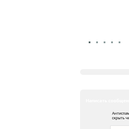
Полное описание
Оставить коммента
Написать сообщен
Антиспам
скрыть ч