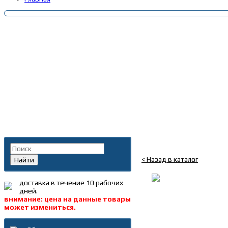
Главная
»
Каталог
»
Запча
Поиск по каталогу
Клапан контрольного
< Назад в каталог
Найти
доставка в течение 10 рабочих
дней.
внимание: цена на данные товары
может измениться.